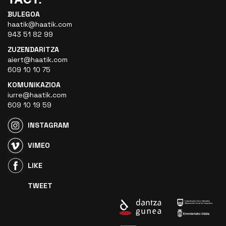
BULEGOA
haatik@haatik.com
943 51 82 99
ZUZENDARITZA
aiert@haatik.com
609 10 10 75
KOMUNIKAZIOA
iurre@haatik.com
609 10 19 59
INSTAGRAM
VIMEO
LIKE
TWEET