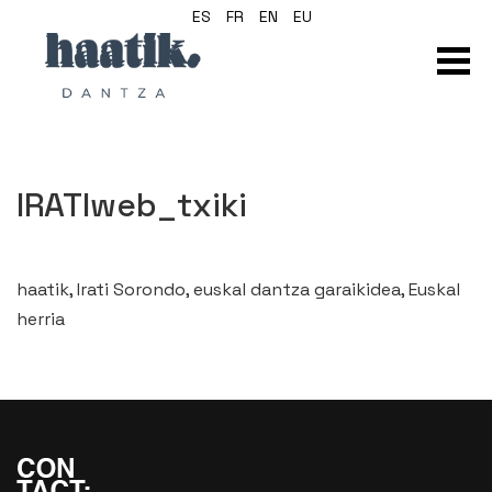
ES
FR
EN
EU
IRATIweb_txiki
haatik, Irati Sorondo, euskal dantza garaikidea, Euskal
herria