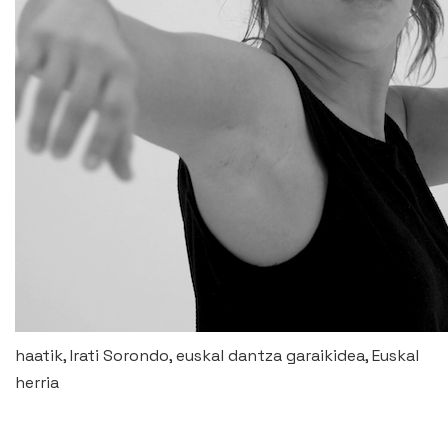
haatik, Irati Sorondo, euskal dantza garaikidea, Euskal
herria