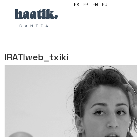
ES
FR
EN
EU
IRATIweb_txiki