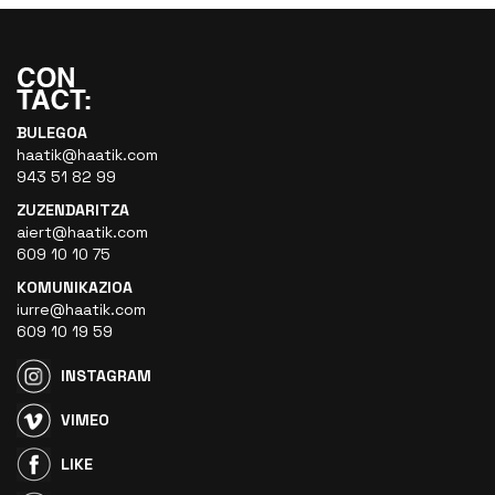
BULEGOA
haatik@haatik.com
943 51 82 99
ZUZENDARITZA
aiert@haatik.com
609 10 10 75
KOMUNIKAZIOA
iurre@haatik.com
609 10 19 59
INSTAGRAM
VIMEO
LIKE