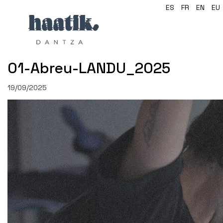
ES
FR
EN
EU
01-Abreu-LANDU_2025
19/09/2025