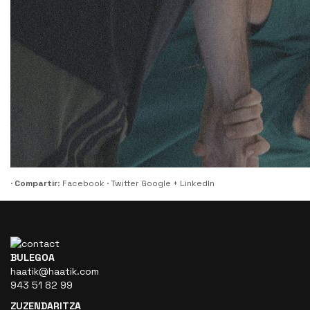
·
Compartir
:
Facebook
·
Twitter
Google +
LinkedIn
BULEGOA
haatik@haatik.com
943 51 82 99
ZUZENDARITZA