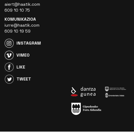
aiert@haatik.com
609 10 10 75
KOMUNIKAZIOA
iurre@haatik.com
609 10 19 59
INSTAGRAM
VIMEO
LIKE
TWEET