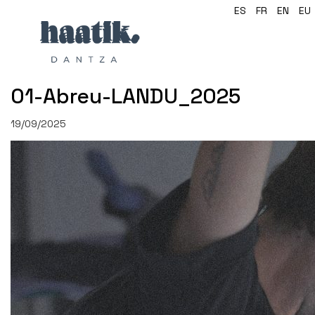
ES
FR
EN
EU
01-Abreu-LANDU_2025
19/09/2025