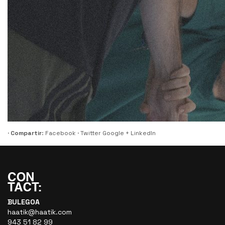
·
Compartir
:
Facebook
·
Twitter
Google +
LinkedIn
BULEGOA
haatik@haatik.com
943 51 82 99