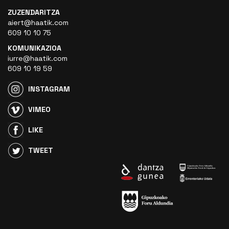
ZUZENDARITZA
aiert@haatik.com
609 10 10 75
KOMUNIKAZIOA
iurre@haatik.com
609 10 19 59
INSTAGRAM
VIMEO
LIKE
TWEET