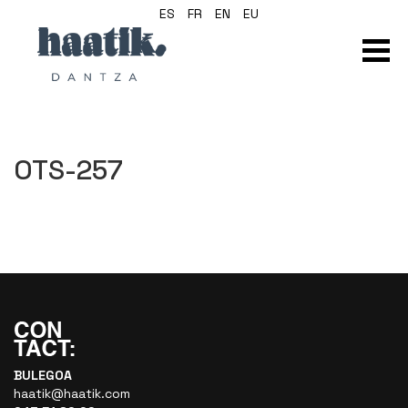
ES
FR
EN
EU
OTS-257
BULEGOA
haatik@haatik.com