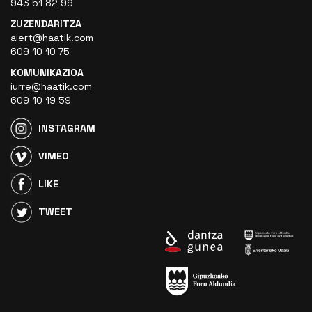
943 51 82 99
ZUZENDARITZA
aiert@haatik.com
609 10 10 75
KOMUNIKAZIOA
iurre@haatik.com
609 10 19 59
INSTAGRAM
VIMEO
LIKE
TWEET