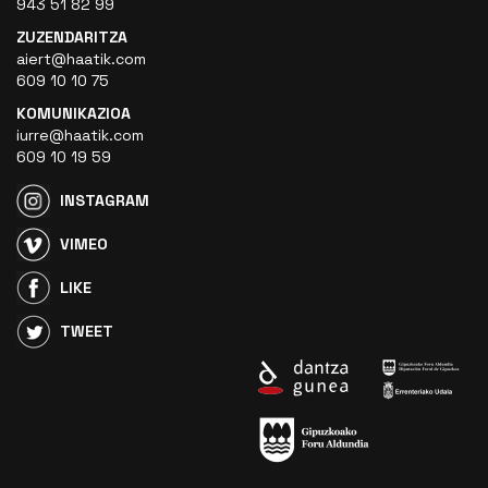
943 51 82 99
ZUZENDARITZA
aiert@haatik.com
609 10 10 75
KOMUNIKAZIOA
iurre@haatik.com
609 10 19 59
INSTAGRAM
VIMEO
LIKE
TWEET