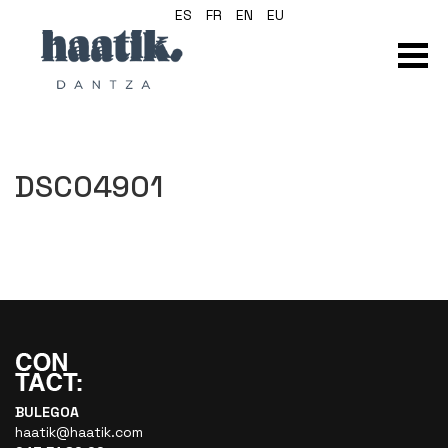
ES
FR
EN
EU
DSC04901
BULEGOA
haatik@haatik.com