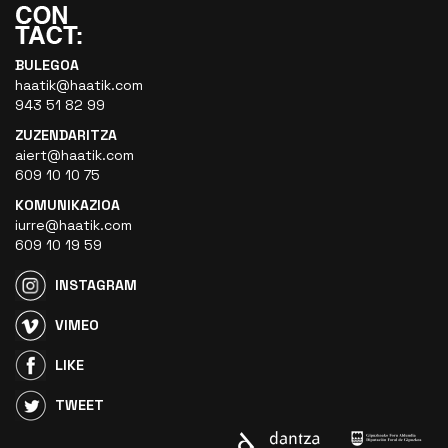
BULEGOA
haatik@haatik.com
943 51 82 99
ZUZENDARITZA
aiert@haatik.com
609 10 10 75
KOMUNIKAZIOA
iurre@haatik.com
609 10 19 59
INSTAGRAM
VIMEO
LIKE
TWEET