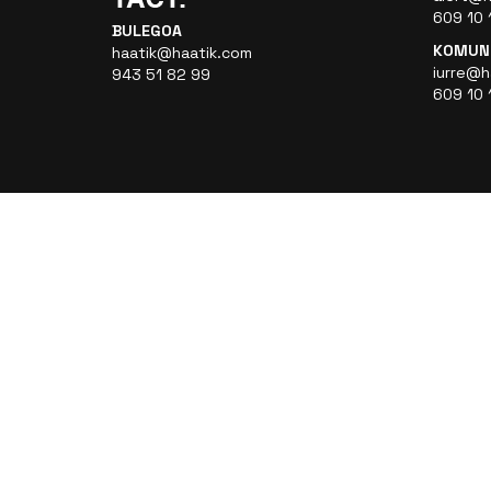
609 10 
BULEGOA
KOMUNI
haatik@haatik.com
iurre@h
943 51 82 99
609 10 