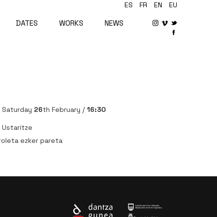
ES
FR
EN
EU
DATES
WORKS
NEWS
Saturday
26
th February /
16:30
Ustaritze
roleta ezker pareta