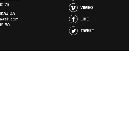
10 75
VIMEO
KAZIOA
aatik.com
LIKE
19 59
TWEET