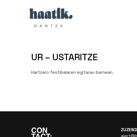
UR – USTARITZE
Hartzaro festibalaren egitarau barnean.
ZUZEND
aiert@h