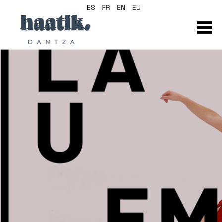
ES
FR
EN
EU