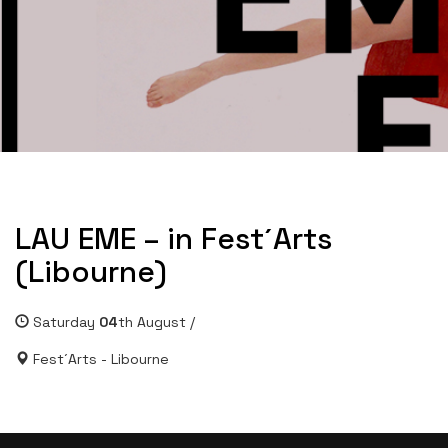
LAU EME – in Fest´Arts
(Libourne)
Saturday
04
th August /
Fest´Arts - Libourne