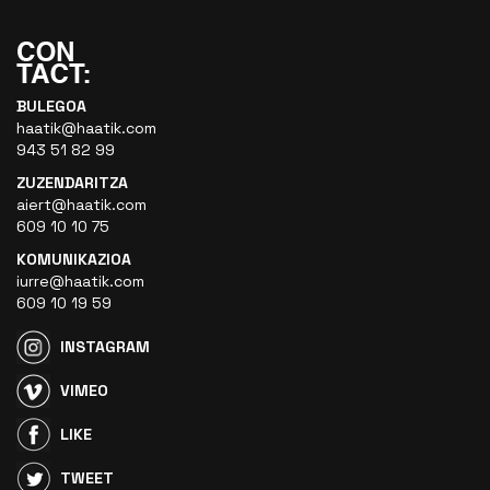
BULEGOA
haatik@haatik.com
943 51 82 99
ZUZENDARITZA
aiert@haatik.com
609 10 10 75
KOMUNIKAZIOA
iurre@haatik.com
609 10 19 59
INSTAGRAM
VIMEO
LIKE
TWEET