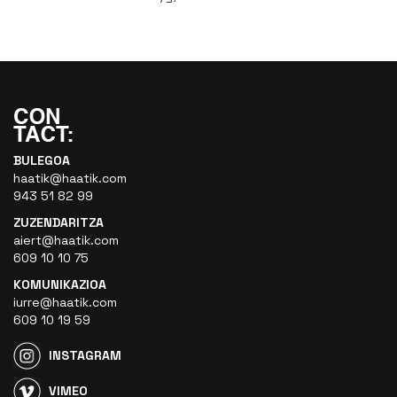
BULEGOA
haatik@haatik.com
943 51 82 99
ZUZENDARITZA
aiert@haatik.com
609 10 10 75
KOMUNIKAZIOA
iurre@haatik.com
609 10 19 59
INSTAGRAM
VIMEO