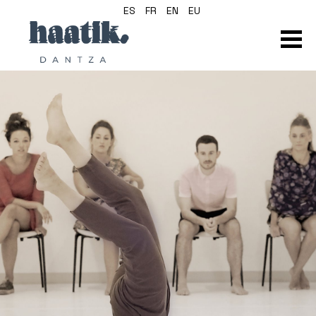
ES
FR
EN
EU