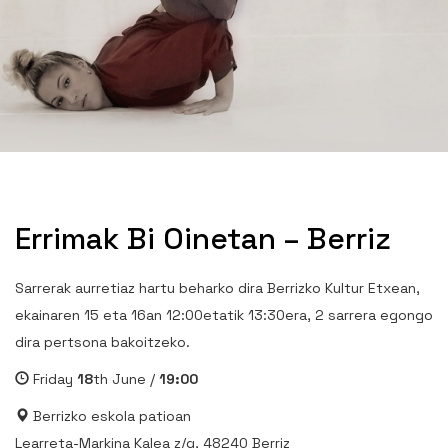
Errimak Bi Oinetan – Berriz
Sarrerak aurretiaz hartu beharko dira Berrizko Kultur Etxean,
ekainaren 15 eta 16an 12:00etatik 13:30era, 2 sarrera egongo
dira pertsona bakoitzeko.
Friday
18
th June /
19:00
Berrizko eskola patioan
Learreta-Markina Kalea z/g, 48240 Berriz