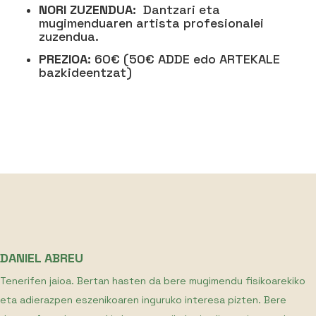
NORI ZUZENDUA:
Dantzari eta
mugimenduaren artista profesionalei
zuzendua.
PREZIOA:
60€ (50€ ADDE edo ARTEKALE
bazkideentzat)
DANIEL ABREU
Tenerifen jaioa. Bertan hasten da bere mugimendu fisikoarekiko
eta adierazpen eszenikoaren inguruko interesa pizten. Bere