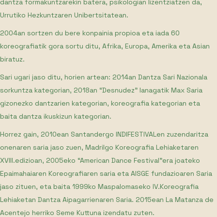
dantza formakuntzarekin batera, psikologian lizentziatzen da,
Urrutiko Hezkuntzaren Unibertsitatean.
2004an sortzen du bere konpainia propioa eta iada 60
koreografiatik gora sortu ditu, Afrika, Europa, Amerika eta Asian
biratuz.
Sari ugari jaso ditu, horien artean: 2014an Dantza Sari Nazionala
sorkuntza kategorian, 2018an “Desnudez” lanagatik Max Saria
gizonezko dantzarien kategorian, koreografia kategorian eta
baita dantza ikuskizun kategorian.
Horrez gain, 2010ean Santandergo INDIFESTIVALen zuzendaritza
onenaren saria jaso zuen, Madrilgo Koreografia Lehiaketaren
XVIII.edizioan, 2005eko “American Dance Festival”era joateko
Epaimahaiaren Koreografiaren saria eta AISGE fundazioaren Saria
jaso zituen, eta baita 1999ko Maspalomaseko IV.Koreografia
Lehiaketan Dantza Aipagarrienaren Saria. 2015ean La Matanza de
Acentejo herriko Seme Kuttuna izendatu zuten.