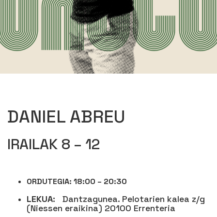
DANIEL ABREU
IRAILAK 8 – 12
ORDUTEGIA: 18:00 – 20:30
LEKUA:
Dantzagunea. Pelotarien kalea z/g
(Niessen eraikina) 20100 Errenteria