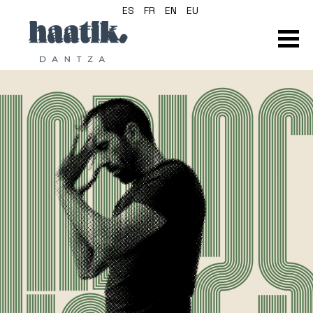
ES
FR
EN
EU