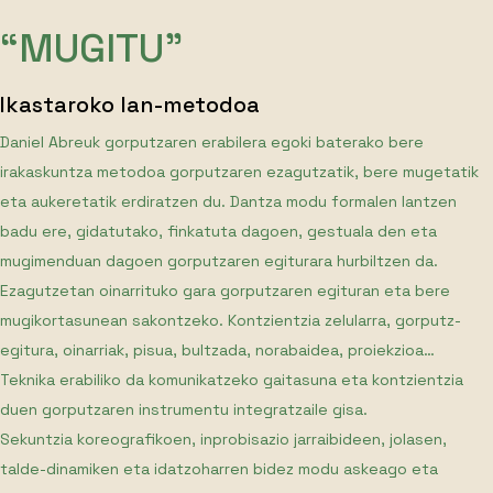
“MUGITU”
Ikastaroko lan-metodoa
Daniel Abreuk gorputzaren erabilera egoki baterako bere
irakaskuntza metodoa gorputzaren ezagutzatik, bere mugetatik
eta aukeretatik erdiratzen du. Dantza modu formalen lantzen
badu ere, gidatutako, finkatuta dagoen, gestuala den eta
mugimenduan dagoen gorputzaren egiturara hurbiltzen da.
Ezagutzetan oinarrituko gara gorputzaren egituran eta bere
mugikortasunean sakontzeko. Kontzientzia zelularra, gorputz-
egitura, oinarriak, pisua, bultzada, norabaidea, proiekzioa…
Teknika erabiliko da komunikatzeko gaitasuna eta kontzientzia
duen gorputzaren instrumentu integratzaile gisa.
Sekuntzia koreografikoen, inprobisazio jarraibideen, jolasen,
talde-dinamiken eta idatzoharren bidez modu askeago eta