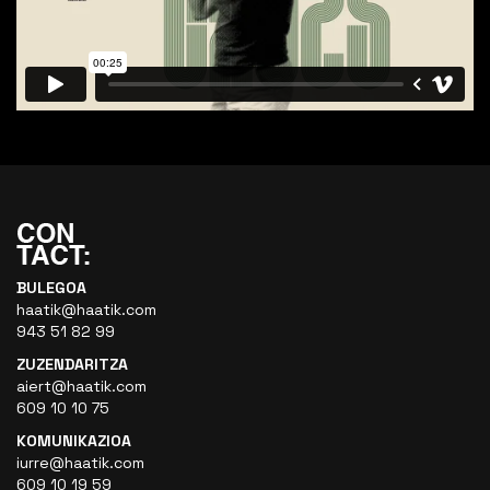
BULEGOA
haatik@haatik.com
943 51 82 99
ZUZENDARITZA
aiert@haatik.com
609 10 10 75
KOMUNIKAZIOA
iurre@haatik.com
609 10 19 59