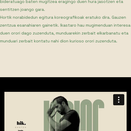
bideratuago baten mugitzea eragingo duen hura jasotzen eta
sentitzen joango gara.
Hortik norabidedun egitura koreografikoak eratuko dira. Gauzen
zentzua esanahiaren gainetik. Ikastaro hau mugimenduan interesa
duen orori dago zuzenduta, munduarekin zerbait elkarbanatu eta
munduari zerbait kontatu nahi dion kurioso orori zuzenduta.