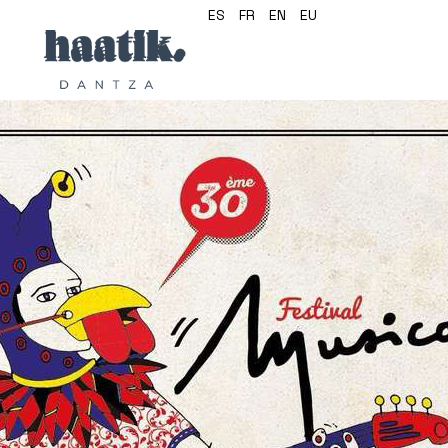
ES
FR
EN
EU