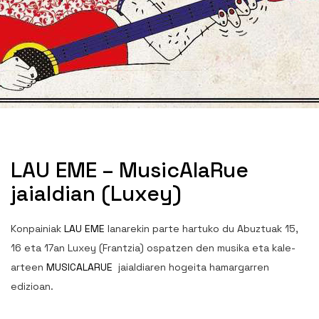
LAU EME – MusicAlaRue
jaialdian (Luxey)
Konpainiak
LAU EME
lanarekin parte hartuko du Abuztuak 15,
16 eta 17an Luxey (Frantzia) ospatzen den musika eta kale-
arteen
MUSICALARUE
jaialdiaren hogeita hamargarren
edizioan.