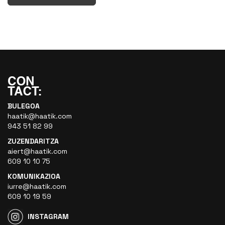
BULEGOA
haatik@haatik.com
943 51 82 99
ZUZENDARITZA
aiert@haatik.com
609 10 10 75
KOMUNIKAZIOA
iurre@haatik.com
609 10 19 59
INSTAGRAM