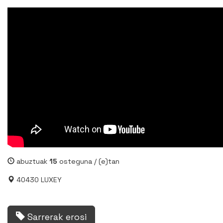
abuztuak
15
osteguna /
(e)tan
40430 LUXEY
Sarrerak erosi