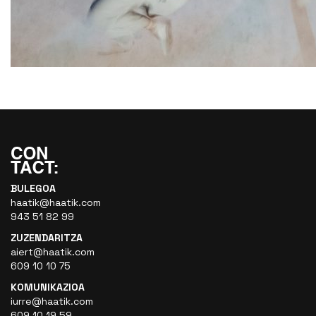
BULEGOA
haatik@haatik.com
943 51 82 99
ZUZENDARITZA
aiert@haatik.com
609 10 10 75
KOMUNIKAZIOA
iurre@haatik.com
609 10 19 59