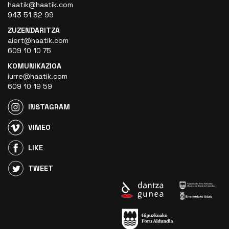
haatik@haatik.com
943 51 82 99
ZUZENDARITZA
aiert@haatik.com
609 10 10 75
KOMUNIKAZIOA
iurre@haatik.com
609 10 19 59
INSTAGRAM
VIMEO
LIKE
TWEET