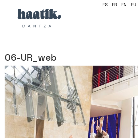
ES
FR
EN
EU
06-UR_web