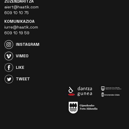
ZUZENDARITZA
aiert@haatik.com
609 10 10 75
KOMUNIKAZIOA
iurre@haatik.com
609 10 19 59
INSTAGRAM
VIMEO
LIKE
TWEET