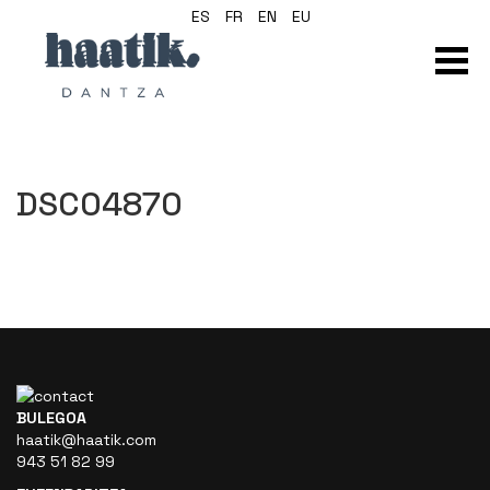
ES
FR
EN
EU
DSC04870
BULEGOA
haatik@haatik.com
943 51 82 99