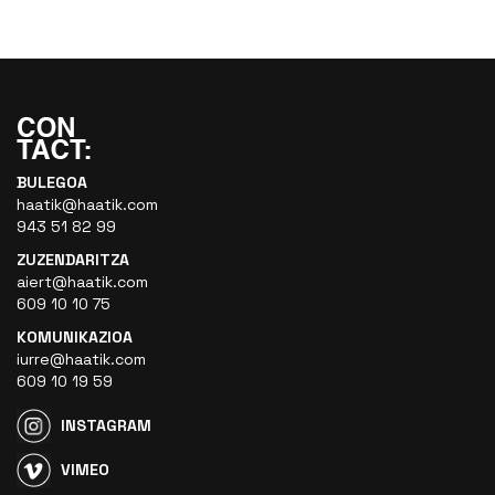
BULEGOA
haatik@haatik.com
943 51 82 99
ZUZENDARITZA
aiert@haatik.com
609 10 10 75
KOMUNIKAZIOA
iurre@haatik.com
609 10 19 59
INSTAGRAM
VIMEO