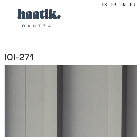
ES
FR
EN
EU
IOI-271