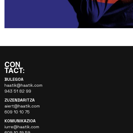
BULEGOA
haatik@haatik.com
943 51 82 99
ZUZENDARITZA
aiert@haatik.com
609 10 10 75
KOMUNIKAZIOA
iurre@haatik.com
609 10 19 59