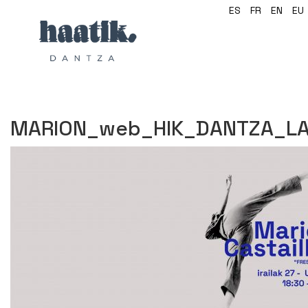
ES
FR
EN
EU
MARION_web_HIK_DANTZA_L