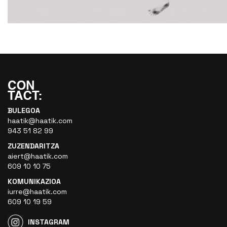
BULEGOA
haatik@haatik.com
943 51 82 99
ZUZENDARITZA
aiert@haatik.com
609 10 10 75
KOMUNIKAZIOA
iurre@haatik.com
609 10 19 59
INSTAGRAM