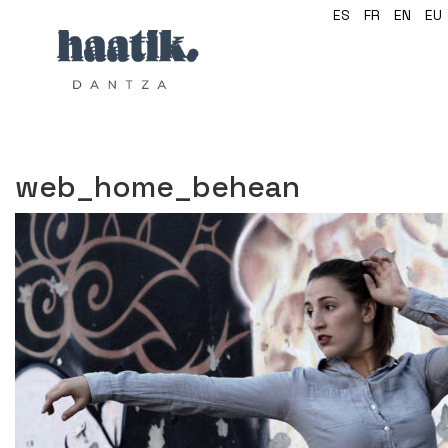
ES
FR
EN
EU
web_home_behean