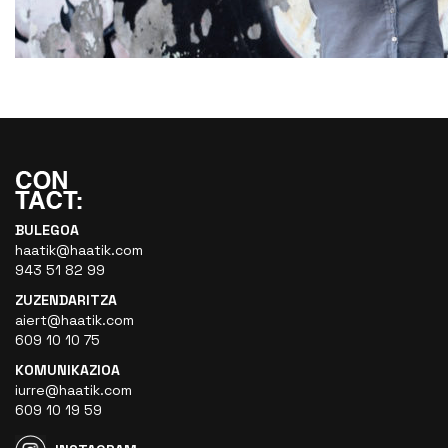
BULEGOA
haatik@haatik.com
943 51 82 99
ZUZENDARITZA
aiert@haatik.com
609 10 10 75
KOMUNIKAZIOA
iurre@haatik.com
609 10 19 59