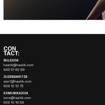
BULEGOA
haatik@haatik.com
943 51 82 99
ZUZENDARITZA
aiert@haatik.com
609 10 10 75
KOMUNIKAZIOA
iurre@haatik.com
609 10 19 59