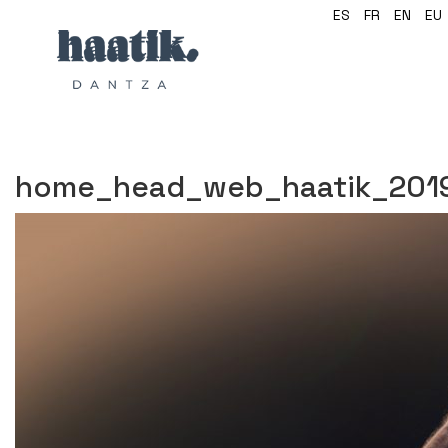
ES
FR
EN
EU
home_head_web_haatik_2019