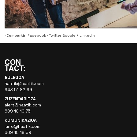
·
Compartir
:
Facebook
·
Twitter
Google +
LinkedIn
BULEGOA
haatik@haatik.com
943 51 82 99
ZUZENDARITZA
aiert@haatik.com
609 10 10 75
KOMUNIKAZIOA
iurre@haatik.com
609 10 19 59