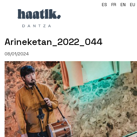
ES
FR
EN
EU
Arineketan_2022_044
08/01/2024