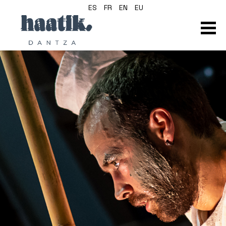
ES
FR
EN
EU