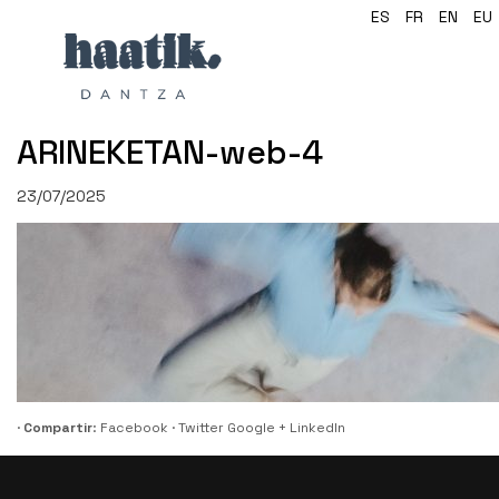
ES
FR
EN
EU
ARINEKETAN-web-4
23/07/2025
·
Compartir
:
Facebook
·
Twitter
Google +
LinkedIn