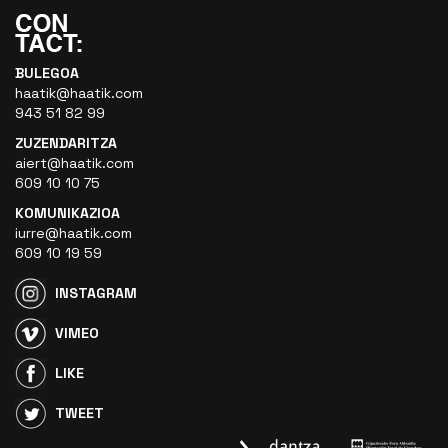
BULEGOA
haatik@haatik.com
943 51 82 99
ZUZENDARITZA
aiert@haatik.com
609 10 10 75
KOMUNIKAZIOA
iurre@haatik.com
609 10 19 59
INSTAGRAM
VIMEO
LIKE
TWEET