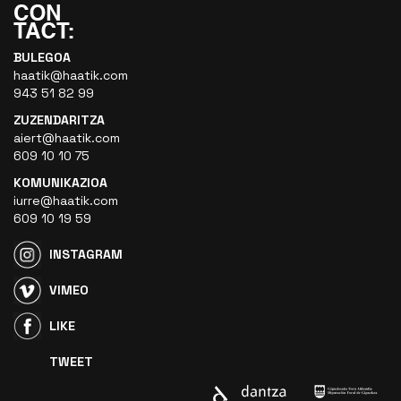
BULEGOA
haatik@haatik.com
943 51 82 99
ZUZENDARITZA
aiert@haatik.com
609 10 10 75
KOMUNIKAZIOA
iurre@haatik.com
609 10 19 59
INSTAGRAM
VIMEO
LIKE
TWEET