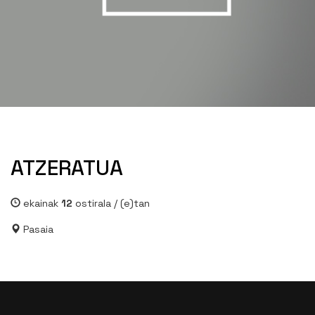
ATZERATUA
ekainak
12
ostirala /
(e)tan
Pasaia