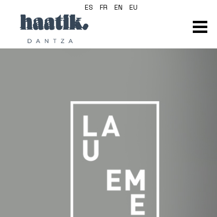
ES
FR
EN
EU