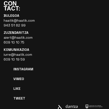
BULEGOA
haatik@haatik.com
943 51 82 99
ZUZENDARITZA
aiert@haatik.com
609 10 10 75
KOMUNIKAZIOA
iurre@haatik.com
609 10 19 59
INSTAGRAM
VIMEO
LIKE
TWEET