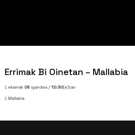
Errimak Bi Oinetan – Mallabia
ekainak
06
igandea /
12:30
(e)tan
Mallabia