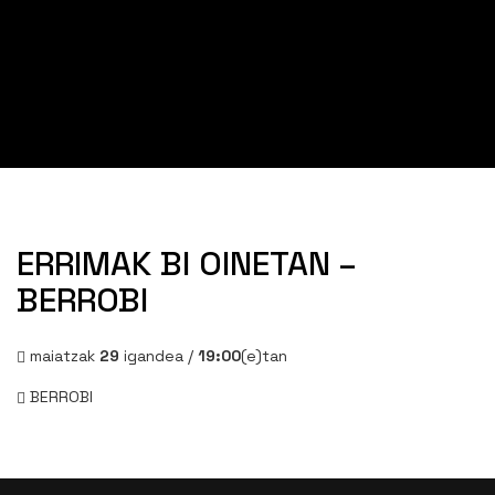
ERRIMAK BI OINETAN –
BERROBI
maiatzak
29
igandea /
19:00
(e)tan
BERROBI