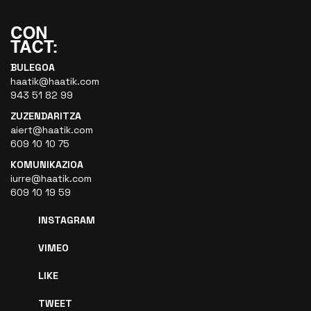
BULEGOA
haatik@haatik.com
943 51 82 99
ZUZENDARITZA
aiert@haatik.com
609 10 10 75
KOMUNIKAZIOA
iurre@haatik.com
609 10 19 59
INSTAGRAM
VIMEO
LIKE
TWEET