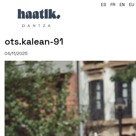
ES
FR
EN
EU
ots.kalean-91
04/11/2025