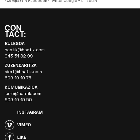
·
Compartir
:
Facebook
·
Twitter
Google +
LinkedIn
BULEGOA
haatik@haatik.com
943 51 82 99
ZUZENDARITZA
aiert@haatik.com
609 10 10 75
KOMUNIKAZIOA
iurre@haatik.com
609 10 19 59
INSTAGRAM
VIMEO
LIKE