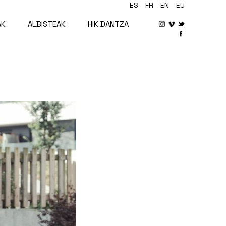
ES
FR
EN
EU
AK
ALBISTEAK
HIK DANTZA