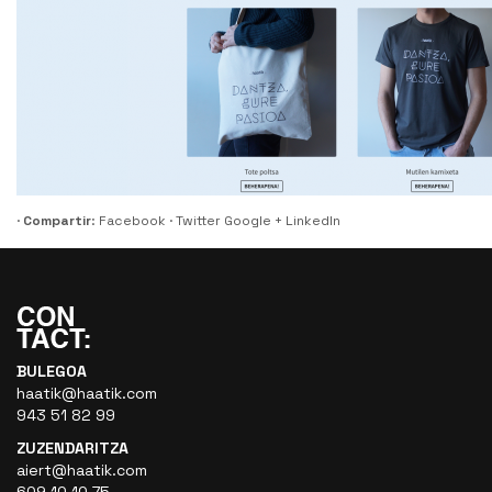
·
Compartir
:
Facebook
·
Twitter
Google +
LinkedIn
BULEGOA
haatik@haatik.com
943 51 82 99
ZUZENDARITZA
aiert@haatik.com