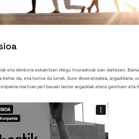
sioa
iak eta denbora eskaintzen diegu itxurazkoak izan daitezen. Bain
behar da, eta horixe du Iurrek. Gure diseinatzailea, argazkilaria, 
Konpainia martxan jarri bezain laster argazkiak atera genituen et