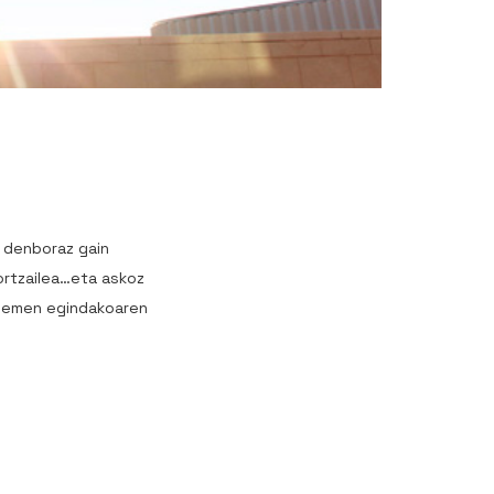
a denboraz gain
sortzailea…eta askoz
a hemen egindakoaren