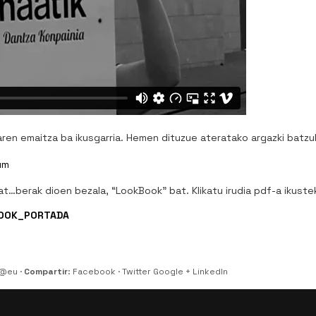
ren emaitza ba ikusgarria. Hemen dituzue ateratako argazki batzuk. 
t…berak dioen bezala, “LookBook” bat. Klikatu irudia pdf-a ikuste
 @eu
·
Compartir
:
Facebook
·
Twitter
Google +
LinkedIn