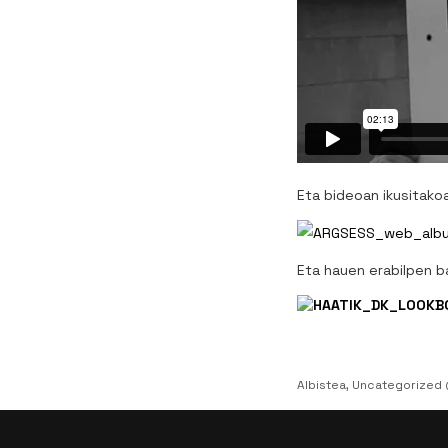
Eta bideoan ikusitakoa
Eta hauen erabilpen ba
Albistea
,
Uncategorized