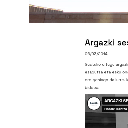
Argazki se
06/03/2014
Gustuko ditugu argazk
ezagutza eta esku ona 
ere gehiago da Iurre. 
bideoa: