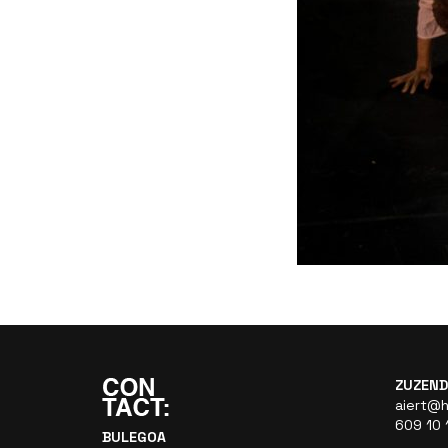
ZUZEND
aiert@h
609 10 
BULEGOA