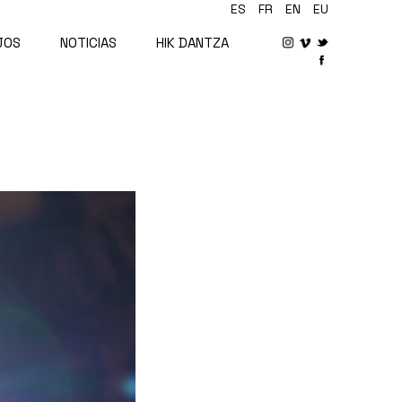
ES
FR
EN
EU
JOS
NOTICIAS
HIK DANTZA