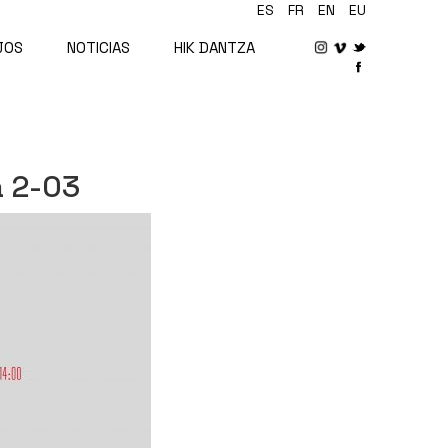
ES
FR
EN
EU
JOS
NOTICIAS
HIK DANTZA
 2-03