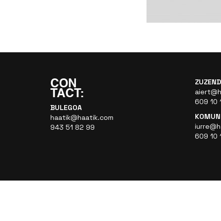
ZUZEND
aiert@h
609 10 
BULEGOA
KOMUNI
haatik@haatik.com
iurre@h
943 51 82 99
609 10 