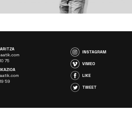
ARITZA
INSTAGRAM
aatik.com
10 75
VIMEO
KAZIOA
aatik.com
LIKE
19 59
TWEET