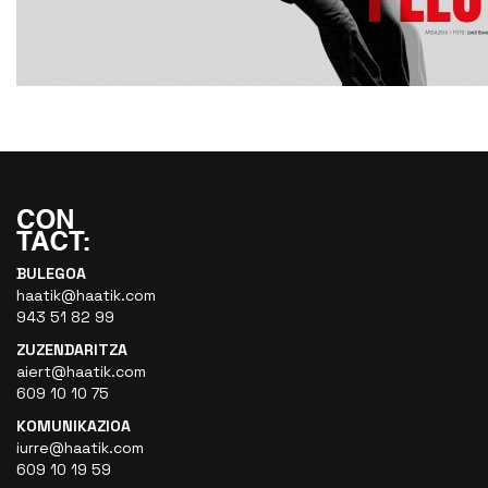
BULEGOA
haatik@haatik.com
943 51 82 99
ZUZENDARITZA
aiert@haatik.com
609 10 10 75
KOMUNIKAZIOA
iurre@haatik.com
609 10 19 59