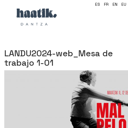
ES
FR
EN
EU
LANDU2024-web_Mesa de
trabajo 1-01