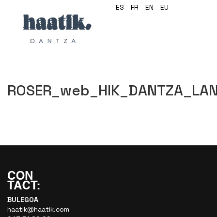
ES
FR
EN
EU
ROSER_web_HIK_DANTZA_LA
BULEGOA
haatik@haatik.com