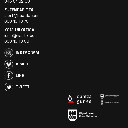
943 51 82 99
ZUZENDARITZA
aiert@haatik.com
609 10 10 75
KOMUNIKAZIOA
iurre@haatik.com
609 10 19 59
INSTAGRAM
VIMEO
LIKE
TWEET