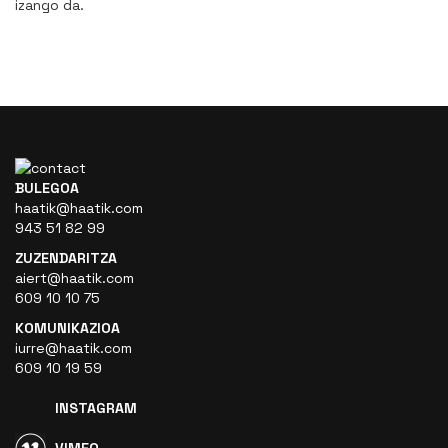
izango da.
BULEGOA
haatik@haatik.com
943 51 82 99
ZUZENDARITZA
aiert@haatik.com
609 10 10 75
KOMUNIKAZIOA
iurre@haatik.com
609 10 19 59
INSTAGRAM
VIMEO