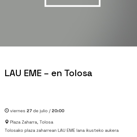
LAU EME – en Tolosa
viernes
27
de julio /
20:00
Plaza Zaharra, Tolosa
Tolosako plaza zaharrean LAU EME lana ikusteko aukera