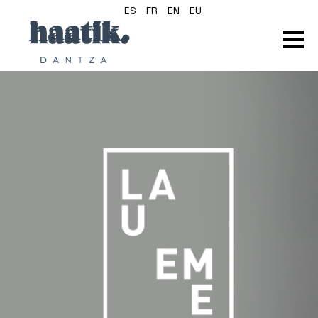
ES
FR
EN
EU