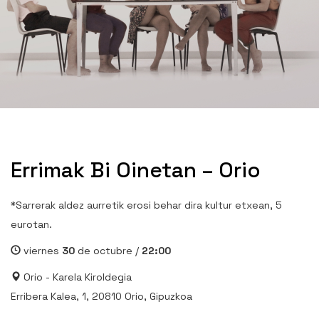
Errimak Bi Oinetan – Orio
*Sarrerak aldez aurretik erosi behar dira kultur etxean, 5
eurotan.
viernes
30
de octubre /
22:00
Orio - Karela Kiroldegia
Erribera Kalea, 1, 20810 Orio, Gipuzkoa