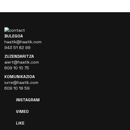
BULEGOA
haatik@haatik.com
943 51 82 99
ZUZENDARITZA
aiert@haatik.com
609 10 10 75
KOMUNIKAZIOA
iurre@haatik.com
609 10 19 59
INSTAGRAM
VIMEO
LIKE