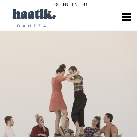
ES
FR
EN
EU