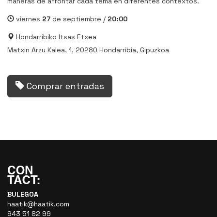
maneras de afrontar cada tema en diferentes contextos.
viernes
27
de septiembre /
20:00
Hondarribiko Itsas Etxea
Matxin Arzu Kalea, 1, 20280 Hondarribia, Gipuzkoa
Comprar entradas
BULEGOA
haatik@haatik.com
943 51 82 99