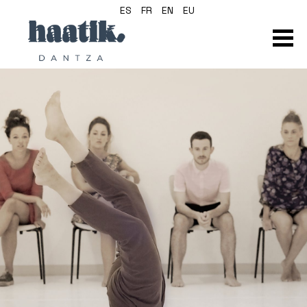
ES
FR
EN
EU