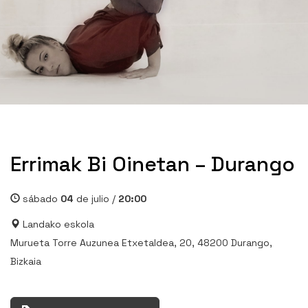
Errimak Bi Oinetan – Durango
sábado
04
de julio /
20:00
Landako eskola
Murueta Torre Auzunea Etxetaldea, 20, 48200 Durango,
Bizkaia