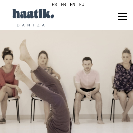
ES
FR
EN
EU