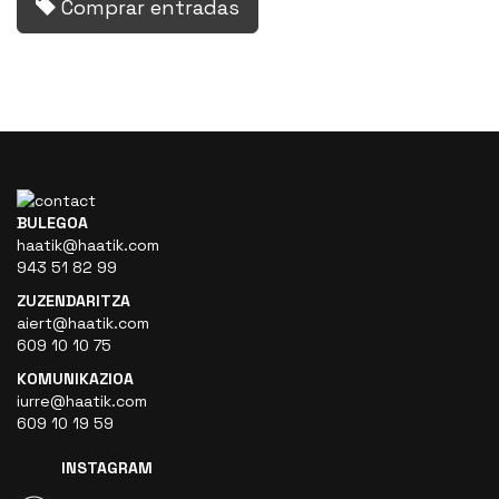
Comprar entradas
BULEGOA
haatik@haatik.com
943 51 82 99
ZUZENDARITZA
aiert@haatik.com
609 10 10 75
KOMUNIKAZIOA
iurre@haatik.com
609 10 19 59
INSTAGRAM