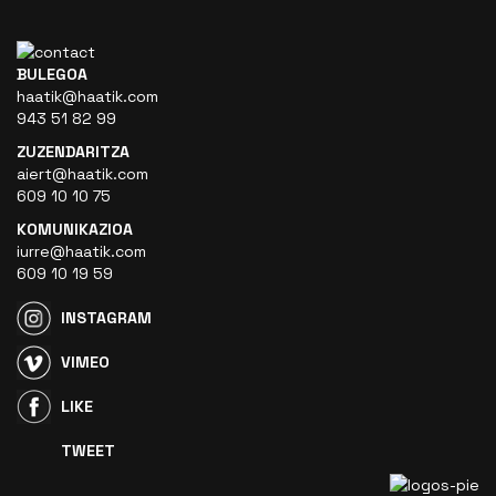
BULEGOA
haatik@haatik.com
943 51 82 99
ZUZENDARITZA
aiert@haatik.com
609 10 10 75
KOMUNIKAZIOA
iurre@haatik.com
609 10 19 59
INSTAGRAM
VIMEO
LIKE
TWEET