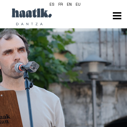
ES
FR
EN
EU