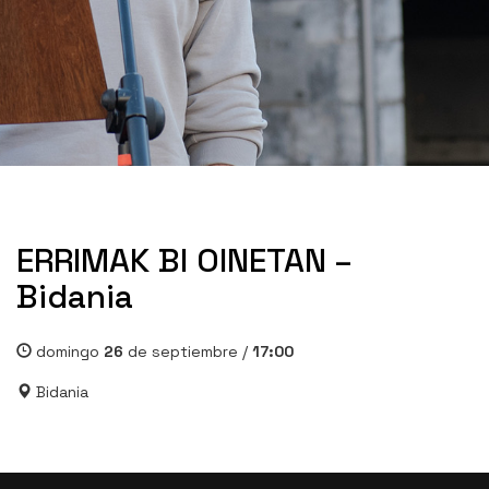
ERRIMAK BI OINETAN –
Bidania
domingo
26
de septiembre /
17:00
Bidania