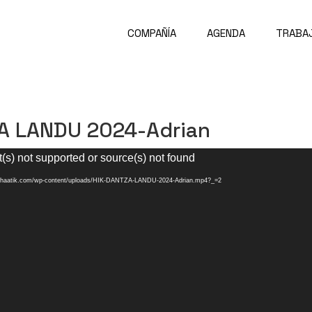
COMPAÑÍA
AGENDA
TRABA
A LANDU 2024-Adrian
(s) not supported or source(s) not found
w.haatik.com/wp-content/uploads/HIK-DANTZA-LANDU-2024-Adrian.mp4?_=2