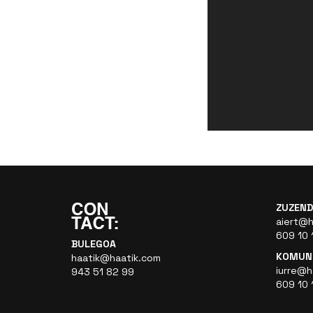
ZUZEND
aiert@h
609 10 
BULEGOA
KOMUNI
haatik@haatik.com
iurre@h
943 51 82 99
609 10 