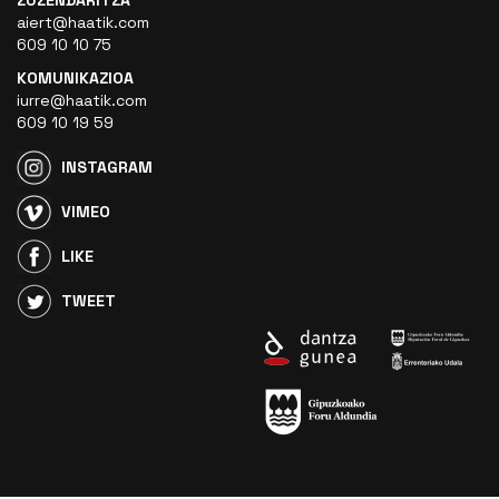
ZUZENDARITZA
aiert@haatik.com
609 10 10 75
KOMUNIKAZIOA
iurre@haatik.com
609 10 19 59
INSTAGRAM
VIMEO
LIKE
TWEET