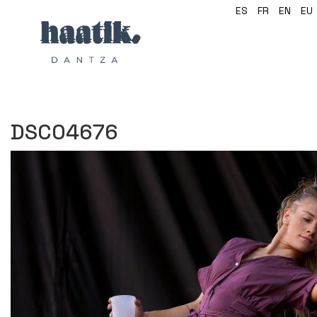
ES
FR
EN
EU
DSC04676