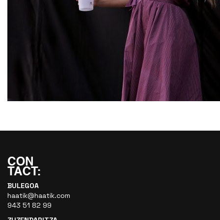
BULEGOA
haatik@haatik.com
943 51 82 99