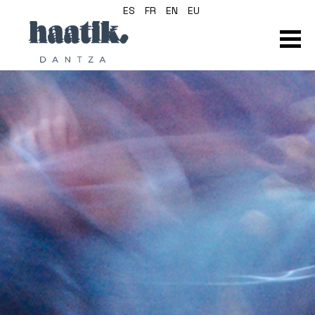
ES
FR
EN
EU