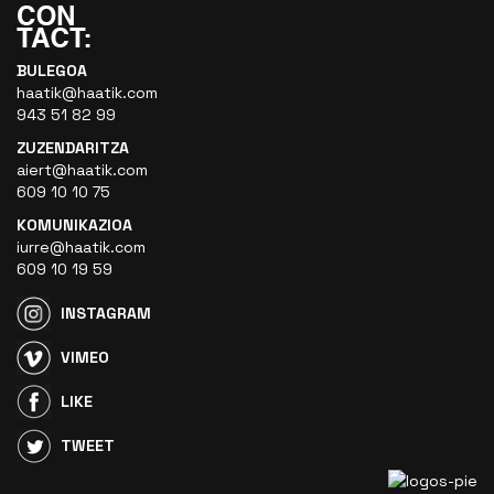
BULEGOA
haatik@haatik.com
943 51 82 99
ZUZENDARITZA
aiert@haatik.com
609 10 10 75
KOMUNIKAZIOA
iurre@haatik.com
609 10 19 59
INSTAGRAM
VIMEO
LIKE
TWEET