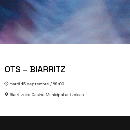
OTS – BIARRITZ
mardi
15
septembre /
19:00
Biarritzeko Casino Municipal antzokian