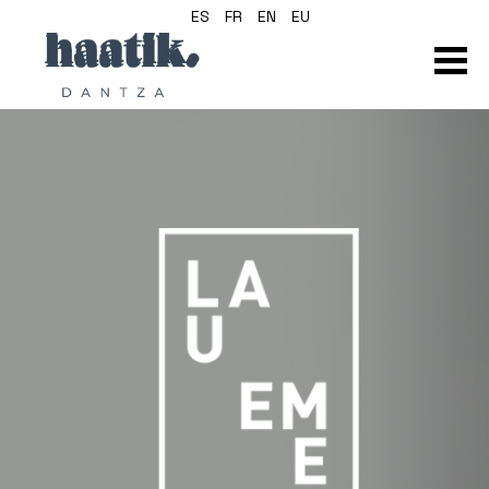
ES
FR
EN
EU