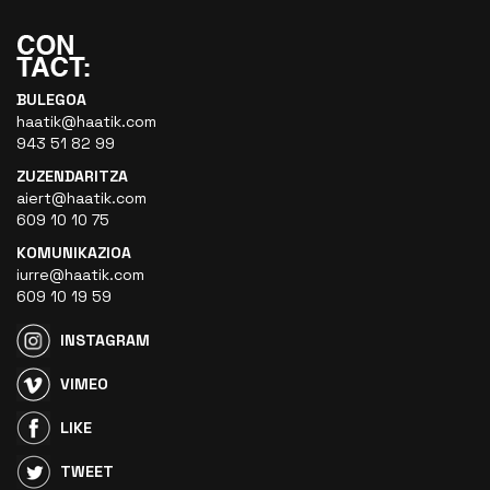
BULEGOA
haatik@haatik.com
943 51 82 99
ZUZENDARITZA
aiert@haatik.com
609 10 10 75
KOMUNIKAZIOA
iurre@haatik.com
609 10 19 59
INSTAGRAM
VIMEO
LIKE
TWEET