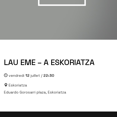
LAU EME – A ESKORIATZA
vendredi
12
juillet /
22:30
Eskoriatza
Eduardo Gorosarri plaza, Eskoriatza