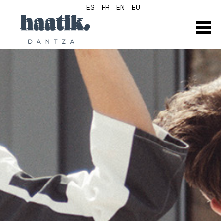
ES
FR
EN
EU