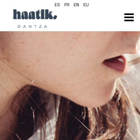
ES
FR
EN
EU