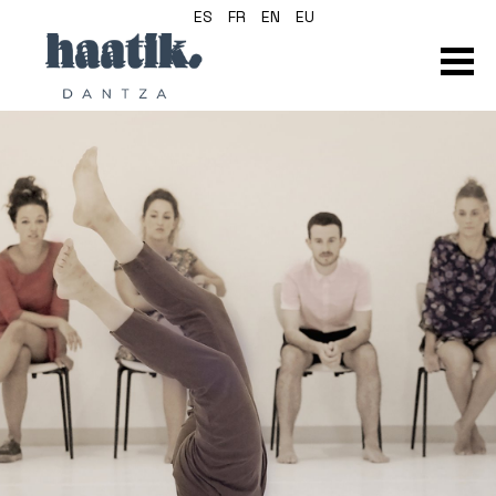
ES
FR
EN
EU