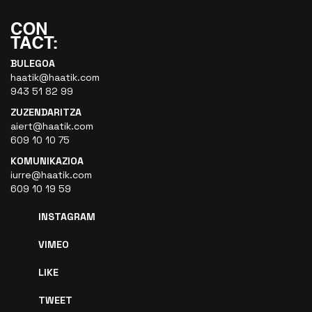
BULEGOA
haatik@haatik.com
943 51 82 99
ZUZENDARITZA
aiert@haatik.com
609 10 10 75
KOMUNIKAZIOA
iurre@haatik.com
609 10 19 59
INSTAGRAM
VIMEO
LIKE
TWEET