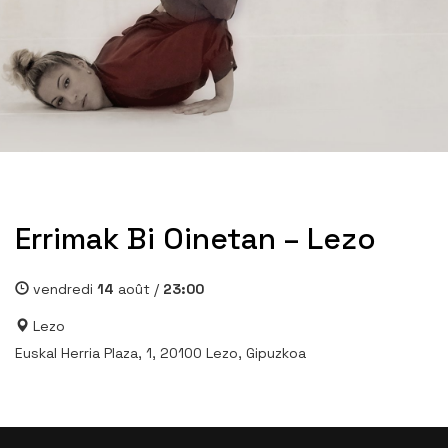
Errimak Bi Oinetan – Lezo
vendredi
14
août /
23:00
Lezo
Euskal Herria Plaza, 1, 20100 Lezo, Gipuzkoa