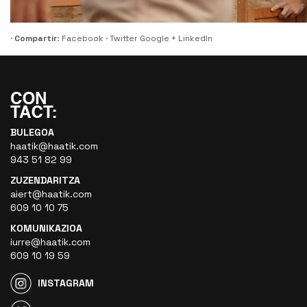
·
Compartir
:
Facebook
·
Twitter
Google +
LinkedIn
BULEGOA
haatik@haatik.com
943 51 82 99
ZUZENDARITZA
aiert@haatik.com
609 10 10 75
KOMUNIKAZIOA
iurre@haatik.com
609 10 19 59
INSTAGRAM