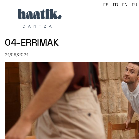
ES
FR
EN
EU
04-ERRIMAK
21/09/2021