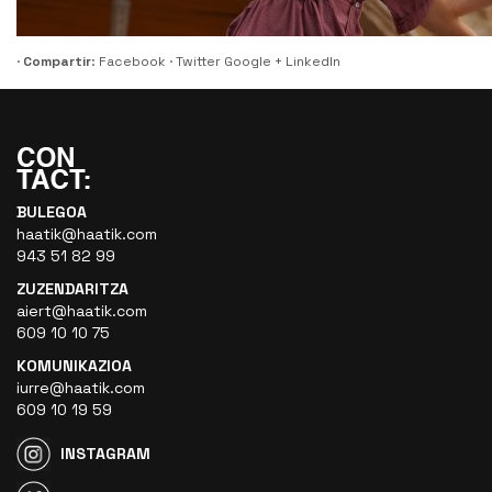
·
Compartir
:
Facebook
·
Twitter
Google +
LinkedIn
BULEGOA
haatik@haatik.com
943 51 82 99
ZUZENDARITZA
aiert@haatik.com
609 10 10 75
KOMUNIKAZIOA
iurre@haatik.com
609 10 19 59
INSTAGRAM