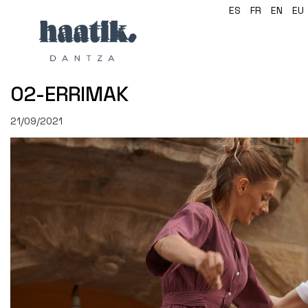
ES
FR
EN
EU
02-ERRIMAK
21/09/2021