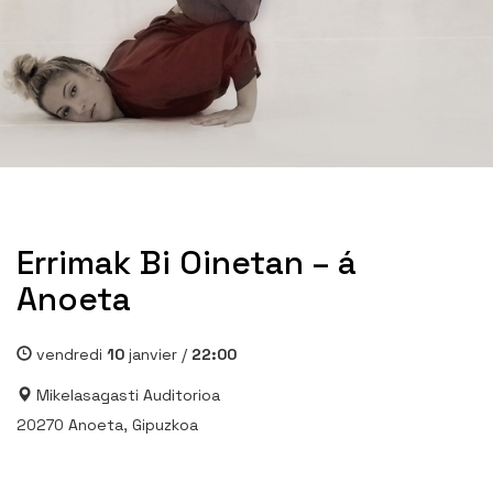
Errimak Bi Oinetan – á
Anoeta
vendredi
10
janvier /
22:00
Mikelasagasti Auditorioa
20270 Anoeta, Gipuzkoa