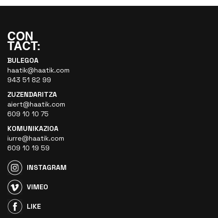
BULEGOA
haatik@haatik.com
943 51 82 99
ZUZENDARITZA
aiert@haatik.com
609 10 10 75
KOMUNIKAZIOA
iurre@haatik.com
609 10 19 59
INSTAGRAM
VIMEO
LIKE