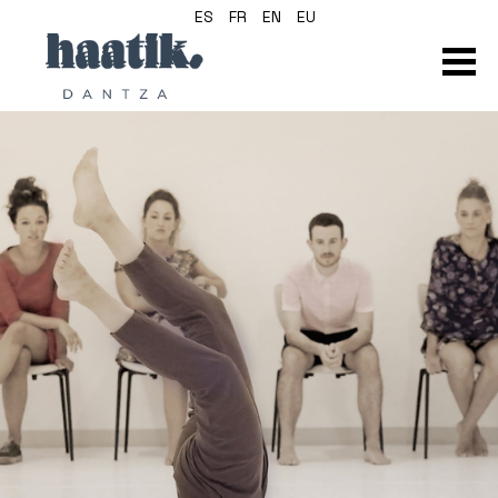
ES
FR
EN
EU